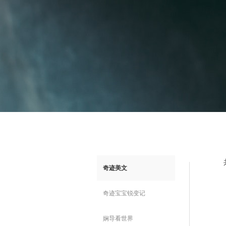
奇迹美文
奇迹宝宝锐变记
娴导看世界