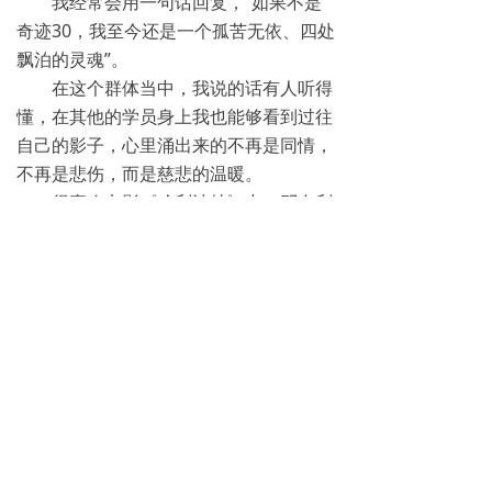
我经常会用一句话回复，“如果不是
奇迹30，我至今还是一个孤苦无依、四处
飘泊的灵魂”。
在这个群体当中，我说的话有人听得
懂，在其他的学员身上我也能够看到过往
自己的影子，心里涌出来的不再是同情，
不再是悲伤，而是慈悲的温暖。
很喜欢电影《哈利波特》中，邓布利
多说的一句话，“决定我们成为哪种人
的，不是我们的能力，而是我们的选
择”。
每个人都有选择自己人生的权利，任
何时候都不要忘记我们拥有选择权，我们
真的可以拥有一个自己说了算的人生，只
要你选择相信。